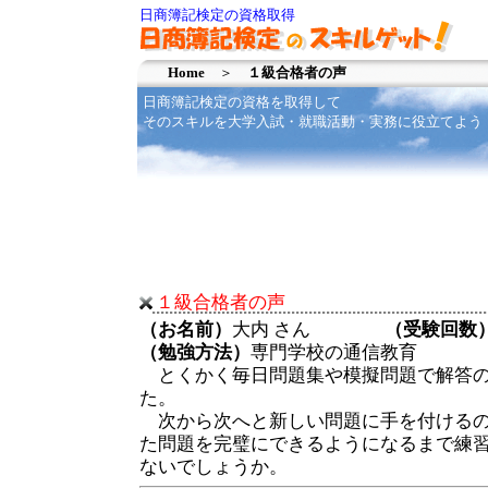
日商簿記検定の資格取得
Home
＞
１級合格者の声
日商簿記検定の資格を取得して
その
スキル
を大学入試・就職活動・実務に役立てよう
１級合格者の声
（お名前）
大内 さん
（受験回数
（勉強方法）
専門学校の通信教育
とくかく毎日問題集や模擬問題で解答の
た。
次から次へと新しい問題に手を付けるの
た問題を完璧にできるようになるまで練
ないでしょうか。